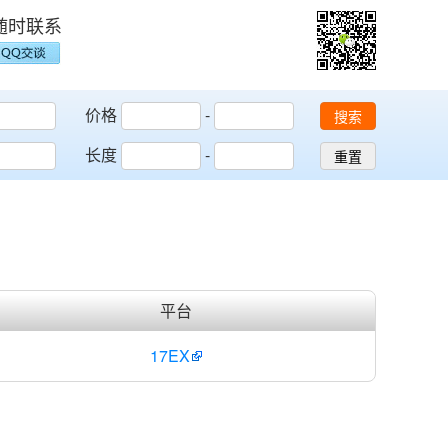
随时联系
价格
-
搜索
长度
-
重置
平台
17EX