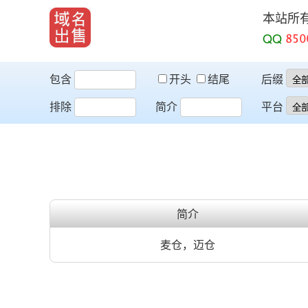
本站所
QQ
包含
开头
结尾
后缀
排除
简介
平台
简介
麦仓，迈仓