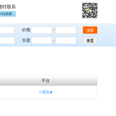
随时联系
价格
-
搜索
长度
-
重置
平台
17EX