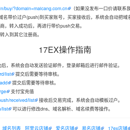
in/buy/?domain=maicang.com.cn
（如果没发布一口价请联系我
把域名带价过户(push)到买家账号，买家接收后，系统会自动把
商，转入成功后，再进行带价push交易。
转入到其它注册商。
17EX操作指南
功后，系统会自动发送验证邮件，登录邮箱后进行邮件验证。
d/list
提交后需要等待审核。
/add
提交后需要等待审核。
rge
支付宝充值
ush/received/list
接收后交易完成，系统会自动模板过户。
list
可以进行修改dns、域名解析、域名续费等操作。
域名列表
阿里云店铺
爱名店铺
易名店铺
17ex店铺